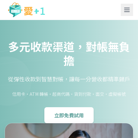
多元收款渠道，
對帳無負
擔
從彈性收款到智慧對帳，讓每一分營收都精準歸戶
信用卡・ATM 轉帳・超商代碼・貨到付款・面交・虛擬帳號
立即免費試用