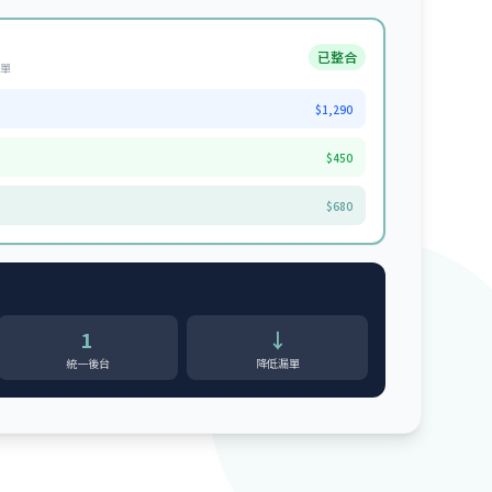
已整合
訂單
$1,290
$450
$680
1
↓
統一後台
降低漏單