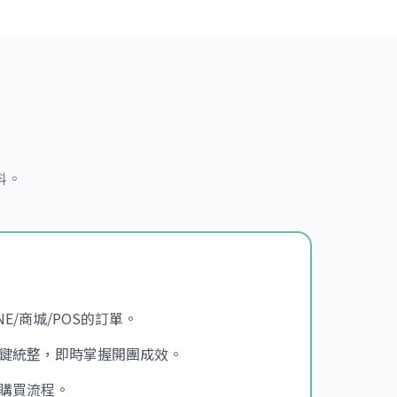
料。
INE/商城/POS的訂單。
鍵統整，即時掌握開團成效。
購買流程。