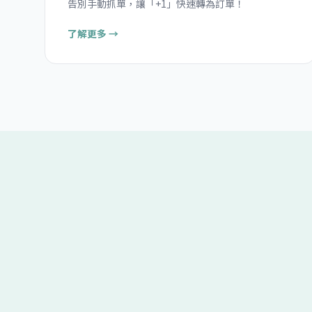
告別手動抓單，讓「+1」快速轉為訂單！
了解更多 →