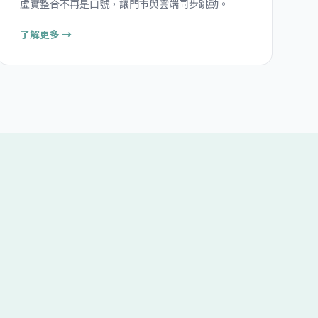
虛實整合不再是口號，讓門市與雲端同步跳動。
了解更多 →
位