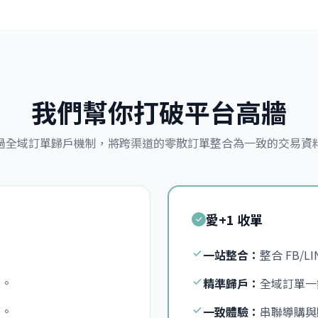
我們幫你打破平台高牆
過全域訂單歸戶機制，將跨渠道的零散訂單整合為一致的交易資
愛+1 收單
。
一站整合：
整合 FB/L
算。
精準歸戶：
全域訂單一
貫。
一致體驗：
串聯導購與