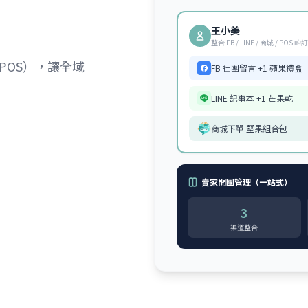
王小美
整合 FB / LINE / 商城 / POS 的
（POS），讓全域
FB 社團留言 +1 蘋果禮盒
LINE 記事本 +1 芒果乾
商城下單 堅果組合包
賣家開團管理（一站式）
3
渠道整合