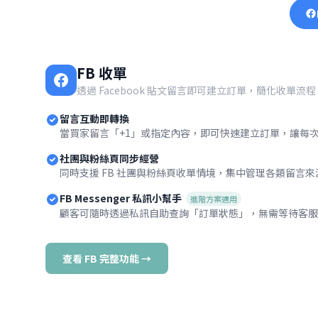
FB 收單
透過 Facebook 貼文留言即可建立訂單，簡化收單流程
留言互動即轉換
當買家留言「+1」或指定內容，即可快速建立訂單，讓每
社團與粉絲頁同步經營
同時支援 FB 社團與粉絲頁收單情境，集中管理各類留言
FB Messenger 私訊小幫手
進階方案適用
顧客可隨時透過私訊自助查詢「訂單狀態」，無需等待客服
查看 FB 完整功能 →