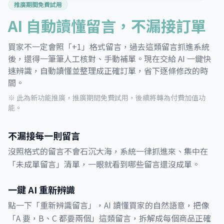
推廣期間免費試用
AI 自動讀懂留言，不漏接訂單
買家不一定會照「+1」格式留言，過去這類留言抓進系統
後，還得一筆筆人工核對、手動補單。現在交給 AI 一鍵快
速辨識，自動讀懂並整理成正確訂單，省下逐條修改的時
間。
※ 此為新功能推廣，推廣期間免費試用，後續將轉為付費加值功
能。
不漏接每一則留言
沒照格式的留言不會石沉大海，系統一律抓進來、集中在
「未成單留言」清單，一眼就看到哪些留言還沒成單。
一鍵 AI 重新辨識
點一下「重新辨識留言」，AI 讀懂買家的自然語意，把像
「A 要，B、C 都要兩個」這類留言，拆解成每個商品正確