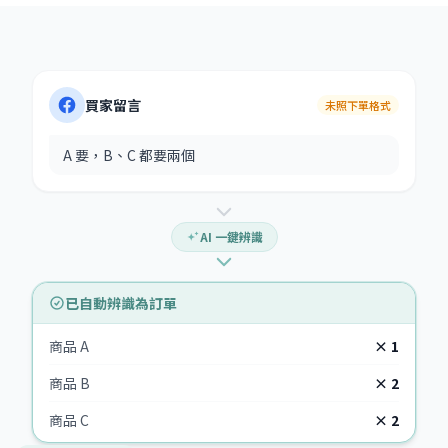
買家留言
未照下單格式
A 要，B、C 都要兩個
AI 一鍵辨識
已自動辨識為訂單
商品 A
× 1
商品 B
× 2
商品 C
× 2