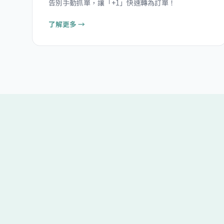
告別手動抓單，讓「+1」快速轉為訂單！
了解更多 →