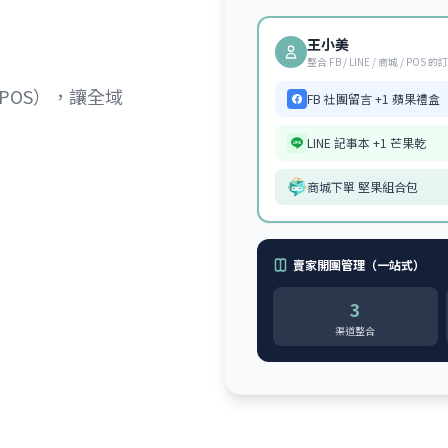
王小美
整合 FB / LINE / 商城 / POS 的
（POS），讓全域
FB 社團留言 +1 蘋果禮盒
LINE 記事本 +1 芒果乾
商城下單 堅果組合包
賣家開團管理（一站式）
3
渠道整合