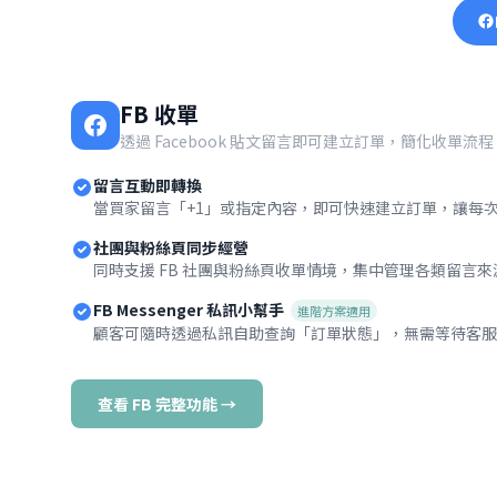
FB 收單
透過 Facebook 貼文留言即可建立訂單，簡化收單流程
留言互動即轉換
當買家留言「+1」或指定內容，即可快速建立訂單，讓每
社團與粉絲頁同步經營
同時支援 FB 社團與粉絲頁收單情境，集中管理各類留言
FB Messenger 私訊小幫手
進階方案適用
顧客可隨時透過私訊自助查詢「訂單狀態」，無需等待客服
查看 FB 完整功能 →