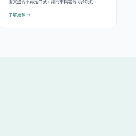
虛實整合不再是口號，讓門市與雲端同步跳動。
了解更多 →
位