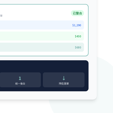
已整合
訂單
$1,290
$450
$680
1
↓
統一後台
降低漏單