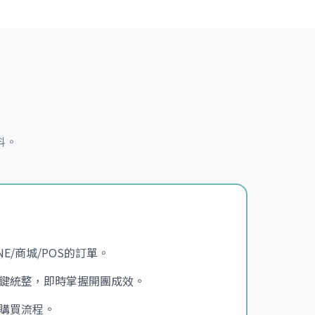
料。
INE/商城/POS的訂單。
鍵統整，即時掌握開團成效。
購買流程。