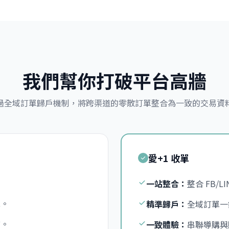
我們幫你打破平台高牆
過全域訂單歸戶機制，將跨渠道的零散訂單整合為一致的交易資
愛+1 收單
。
一站整合：
整合 FB/L
算。
精準歸戶：
全域訂單一
貫。
一致體驗：
串聯導購與