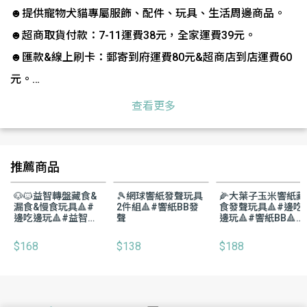
☻提供寵物犬貓專屬服飾、配件、玩具、生活周邊商品。
☻超商取貨付款：7-11運費38元，全家運費39元。
☻匯款&線上刷卡：郵寄到府運費80元&超商店到店運費60
元。
☻不同預購日商品若需合併出貨則需先付款。
查看更多
☻單筆訂單金額超過2000元一律需先付款。
☻單筆消費滿500元即享有免運優惠。
推薦商品
☻現貨商品：確認訂購需於3天內完成結單，逾期系統將自
動取消。
🐶🐱益智轉盤藏食&
🎾網球響紙發聲玩具
🌽大葉子玉米響紙藏
漏食&慢食玩具🔺#
2件組🔺#響紙BB發
食發聲玩具🔺#邊吃
☻預購商品：每週三收單後🈲取消🈲改單，約10-20個工作
邊吃邊玩🔺#益智藏
聲
邊玩🔺#響紙BB🔺#
食
益智藏食
天到貨通知「不含假日」。
$168
$138
$188
⚠️任何問題可私訊商城客服&臉書妮可&官方LINE 
@nico1117