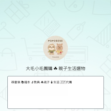
大毛小毛團購 ☘︎ 親子生活選物
🧸童裝 📚繪本 🔬教具 ⛺️親子 🧴生活 🇯🇵代購